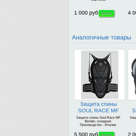
1 000 руб
4 0
Аналогичные товары
Защита спины
SOUL RACE MF
S
Bender
N
Защита спины Soul Race MF
Защи
Bender, складная.
Производство - Италия.
5 500 руб
2 0