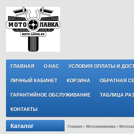
ГЛАВНАЯ
О НАС
УСЛОВИЯ ОПЛАТЫ И ДОС
ЛИЧНЫЙ КАБИНЕТ
КОРЗИНА
ОБРАТНАЯ С
ГАРАНТИЙНОЕ ОБСЛУЖИВАНИЕ
ТАБЛИЦА РА
КОНТАКТЫ
Каталог
Главная
»
Мотоэкипировка
»
Мотоза