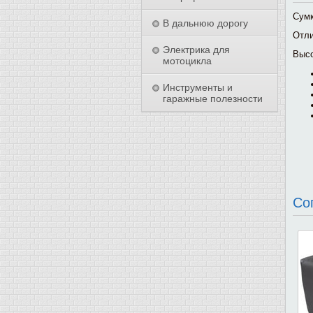
Сумк
В дальнюю дорогу
Отли
Электрика для
Высо
мотоцикла
Инструменты и
гаражные полезности
Со