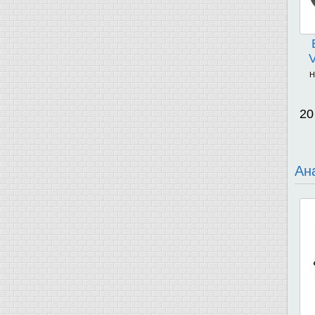
Н
20
Ан