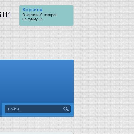
Корзина
5111
В корзине
0
товаров
на сумму
0
р.