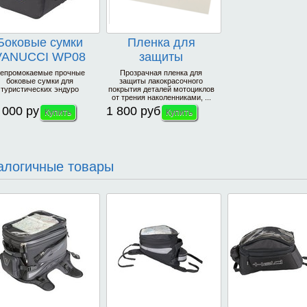
Боковые сумки
Пленка для
VANUCCI WP08
защиты
лакокрасочного
епромокаемые прочные
Прозрачная пленка для
боковые сумки для
защиты лакокрасочного
покрытия
туристических эндуро
покрытия деталей мотоциклов
от трения наколенниками, ...
 000 руб
1 800 руб
алогичные товары