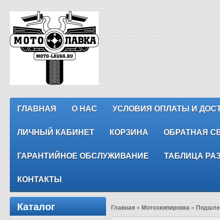
ГЛАВНАЯ
О НАС
УСЛОВИЯ ОПЛАТЫ И ДОС
ЛИЧНЫЙ КАБИНЕТ
КОРЗИНА
ОБРАТНАЯ С
ГАРАНТИЙНОЕ ОБСЛУЖИВАНИЕ
ТАБЛИЦА РА
КОНТАКТЫ
Каталог
Главная
»
Мотоэкипировка
»
Подшле