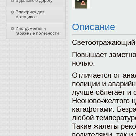
В дальнюю дорогу
Электрика для
мотоцикла
Описание
Инструменты и
гаражные полезности
Светоотражающий 
Повышает заметнос
ночью.
Отличается от ана
полиции и аварийн
лучше облегает и 
Неоново-желтого 
катафотами. Безр
любой температур
Такие жилеты рек
водителями, так и