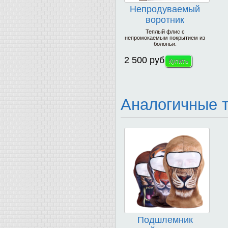
Непродуваемый
воротник
PROBIKER
Теплый флис с
непромокаемым покрытием из
болоньи.
2 500 руб
Аналогичные 
Подшлемник