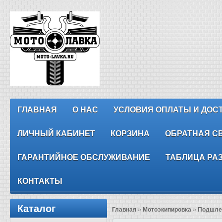
ГЛАВНАЯ
О НАС
УСЛОВИЯ ОПЛАТЫ И ДОС
ЛИЧНЫЙ КАБИНЕТ
КОРЗИНА
ОБРАТНАЯ С
ГАРАНТИЙНОЕ ОБСЛУЖИВАНИЕ
ТАБЛИЦА РА
КОНТАКТЫ
Каталог
Главная
»
Мотоэкипировка
»
Подшле