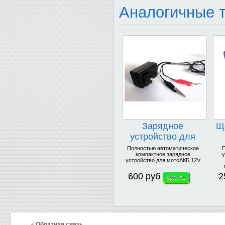
Аналогичные 
Зарядное
Щ
устройство для
мотоаккумуляторов
Полностью автоматическое
П
компактное зарядное
у
12V
устройство для мотоАКБ 12V
600 руб
2
Обратная связь