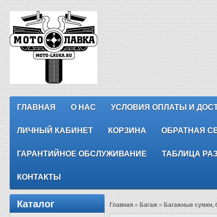
ГЛАВНАЯ
О НАС
УСЛОВИЯ ОПЛАТЫ И ДОС
ЛИЧНЫЙ КАБИНЕТ
КОРЗИНА
ОБРАТНАЯ С
ГАРАНТИЙНОЕ ОБСЛУЖИВАНИЕ
ТАБЛИЦА РА
КОНТАКТЫ
Каталог
Главная
»
Багаж
»
Багажные сумки,