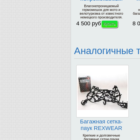
TOURATECH
Влагонепроницаемый
гермомешок для мото и
н
PD350 Dry Bag
велотуризма от известного
баг
немецкого производителя.
4 500 руб
8 
Аналогичные 
Багажная сетка-
паук REXWEAR
Крепкие и долговечные
багажные сетки-пауки